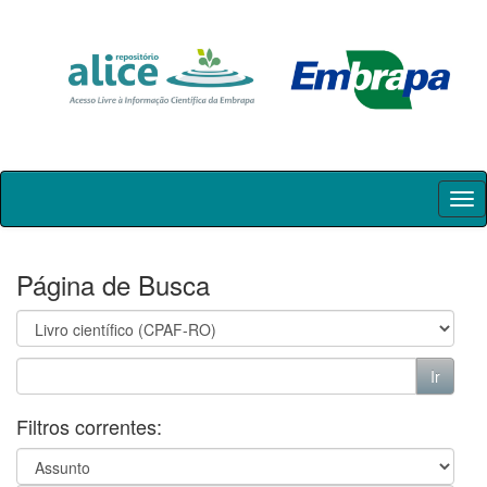
Skip
navigation
Página de Busca
Filtros correntes: