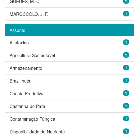
GUEDES, M. C.
1
MAROCCOLO, J. F.
1
Assunto
Aflatoxina
1
Agricultura Sustentável
1
Armazenamento
1
Brazil nuts
1
Cadeia Produtiva
1
Castanha do Para
1
Contaminação Fúngica
1
Disponibilidade de Nutriente
1