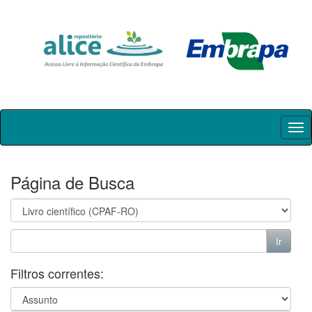
Skip
navigation
Página de Busca
Filtros correntes: