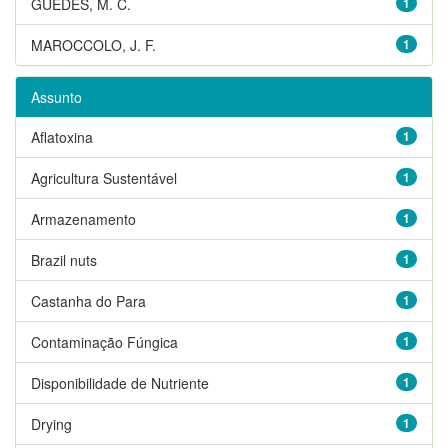
GUEDES, M. C.
1
MAROCCOLO, J. F.
1
Assunto
Aflatoxina
1
Agricultura Sustentável
1
Armazenamento
1
Brazil nuts
1
Castanha do Para
1
Contaminação Fúngica
1
Disponibilidade de Nutriente
1
Drying
1