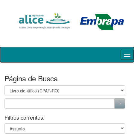
Skip
navigation
Página de Busca
Filtros correntes: