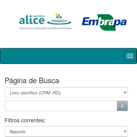
Skip
navigation
Página de Busca
Filtros correntes: