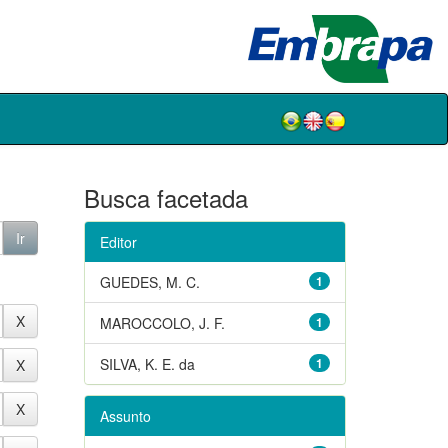
Busca facetada
Editor
GUEDES, M. C.
1
MAROCCOLO, J. F.
1
SILVA, K. E. da
1
Assunto