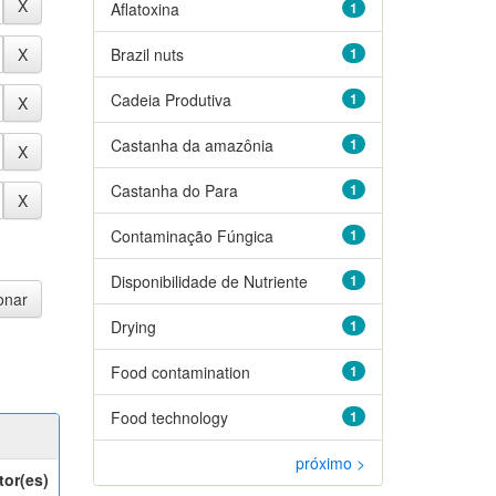
Aflatoxina
1
Brazil nuts
1
Cadeia Produtiva
1
Castanha da amazônia
1
Castanha do Para
1
Contaminação Fúngica
1
Disponibilidade de Nutriente
1
Drying
1
Food contamination
1
Food technology
1
próximo >
tor(es)