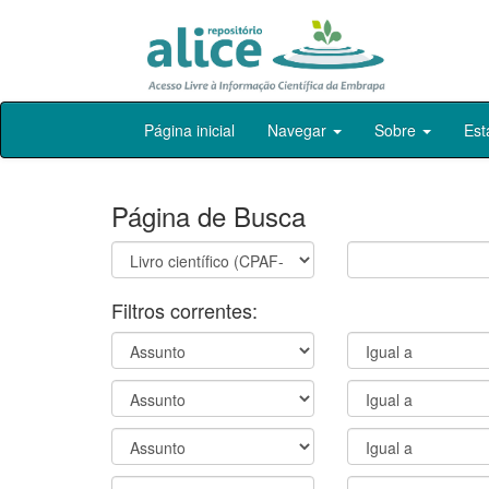
Skip
Página inicial
Navegar
Sobre
Est
navigation
Página de Busca
Filtros correntes: