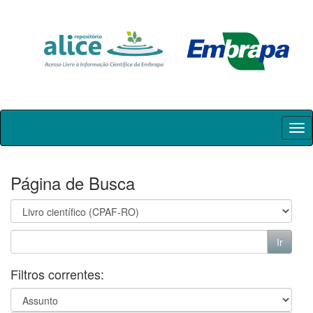
Skip
navigation
Página de Busca
Filtros correntes: