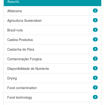
Assunto
Aflatoxina
1
Agricultura Sustentável
1
Brazil nuts
1
Cadeia Produtiva
1
Castanha do Para
1
Contaminação Fúngica
1
Disponibilidade de Nutriente
1
Drying
1
Food contamination
1
Food technology
1