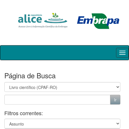
Skip
navigation
Página de Busca
Filtros correntes: