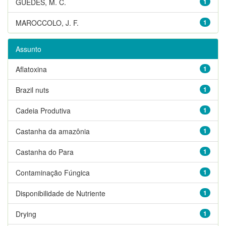
GUEDES, M. C.
1
MAROCCOLO, J. F.
1
Assunto
Aflatoxina
1
Brazil nuts
1
Cadeia Produtiva
1
Castanha da amazônia
1
Castanha do Para
1
Contaminação Fúngica
1
Disponibilidade de Nutriente
1
Drying
1