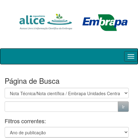
Skip
navigation
Página de Busca
Filtros correntes: