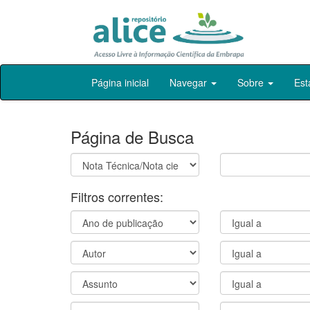
Skip
Página inicial
Navegar
Sobre
Est
navigation
Página de Busca
Filtros correntes: