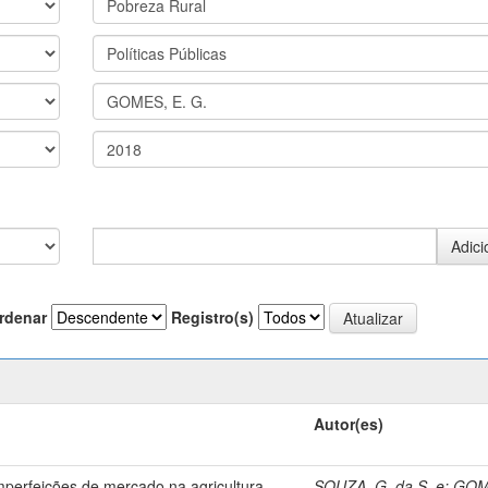
rdenar
Registro(s)
Autor(es)
imperfeições de mercado na agricultura
SOUZA, G. da S. e
;
GOM