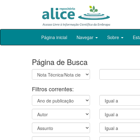
Skip
Página inicial
Navegar
Sobre
Est
navigation
Página de Busca
Filtros correntes: