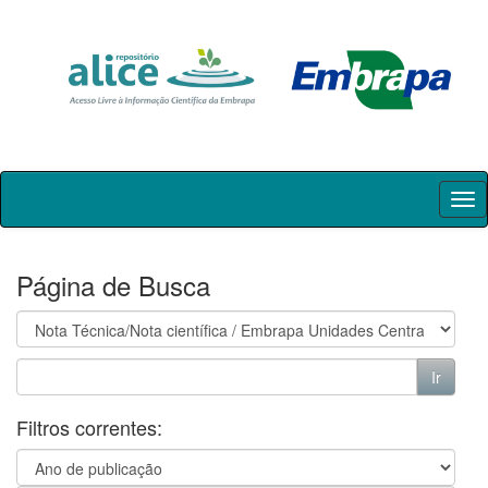
Skip
navigation
Página de Busca
Filtros correntes: