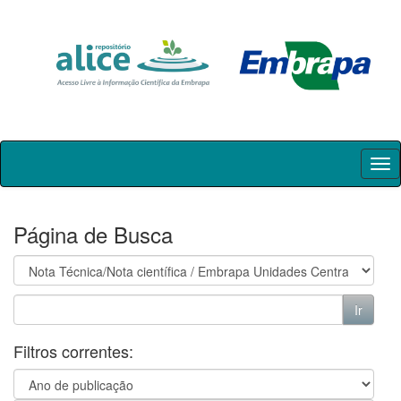
Skip
navigation
Página de Busca
Filtros correntes: