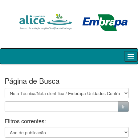
Skip
navigation
Página de Busca
Filtros correntes: