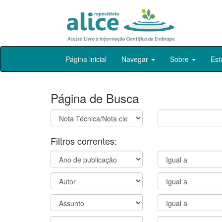
Skip
Página inicial
Navegar
Sobre
Est
navigation
Página de Busca
Filtros correntes: