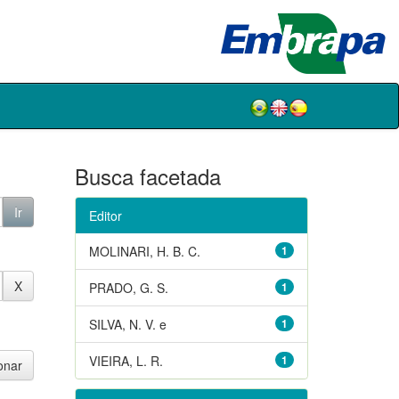
Busca facetada
Editor
MOLINARI, H. B. C.
1
PRADO, G. S.
1
SILVA, N. V. e
1
VIEIRA, L. R.
1