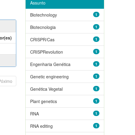
Assunto
Biotechnology
1
Biotecnologia
1
or(es)
CRISPR/Cas
1
CRISPRevolution
1
Engenharia Genética
1
Genetic engineering
1
Póximo
Genética Vegetal
1
Plant genetics
1
RNA
1
RNA editing
1