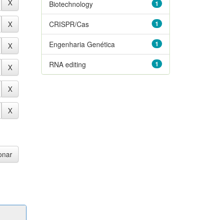
Biotechnology
1
CRISPR/Cas
1
Engenharia Genética
1
RNA editing
1