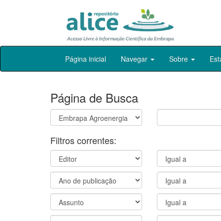
Skip
Página inicial
Navegar
Sobre
Est
navigation
Página de Busca
Filtros correntes: