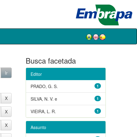
Busca facetada
Editor
PRADO, G. S.
1
SILVA, N. V. e
1
VIEIRA, L. R.
1
Assunto