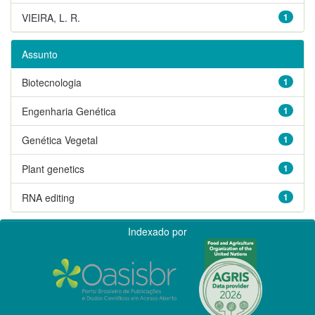
VIEIRA, L. R.
1
Assunto
Biotecnologia
1
Engenharia Genética
1
Genética Vegetal
1
Plant genetics
1
RNA editing
1
Indexado por