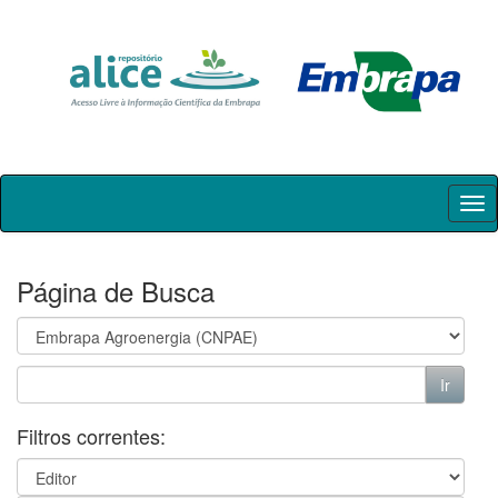
Skip
navigation
Página de Busca
Filtros correntes: