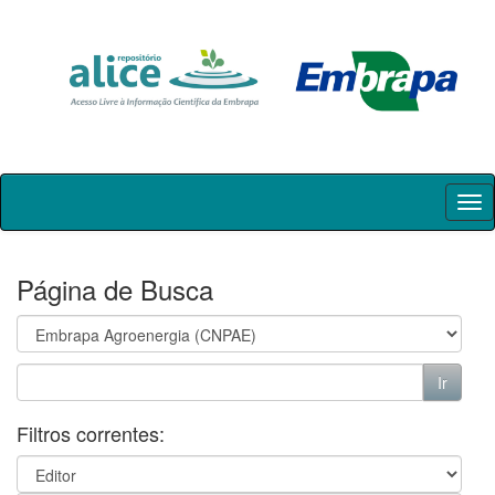
Skip
navigation
Página de Busca
Filtros correntes: