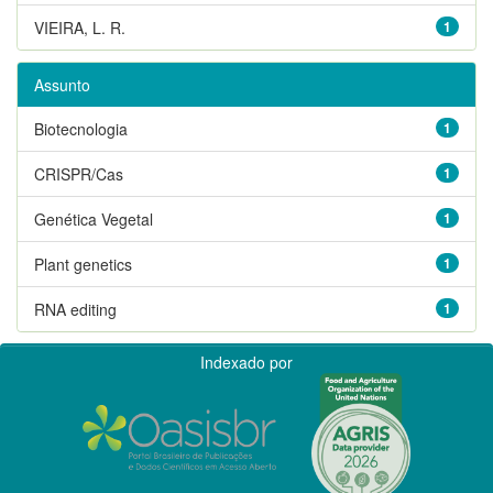
VIEIRA, L. R.
1
Assunto
Biotecnologia
1
CRISPR/Cas
1
Genética Vegetal
1
Plant genetics
1
RNA editing
1
Indexado por