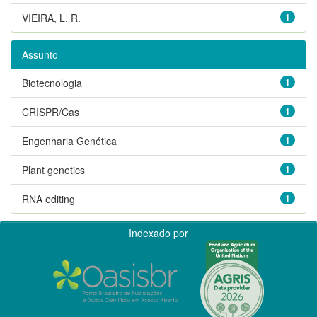
VIEIRA, L. R.
1
Assunto
Biotecnologia
1
CRISPR/Cas
1
Engenharia Genética
1
Plant genetics
1
RNA editing
1
Indexado por