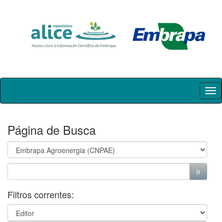
Skip
navigation
Página de Busca
Filtros correntes: