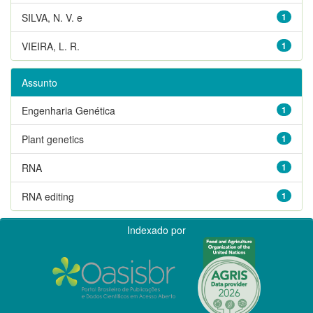
SILVA, N. V. e
1
VIEIRA, L. R.
1
Assunto
Engenharia Genética
1
Plant genetics
1
RNA
1
RNA editing
1
Indexado por