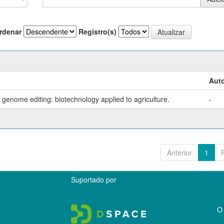
rdenar
Registro(s)
Auto
genome editing: biotechnology applied to agriculture.
-
Anterior
1
Suportado por
O 