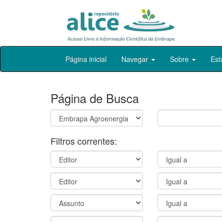
Skip
Página inicial
Navegar
Sobre
Est
navigation
Página de Busca
Filtros correntes: