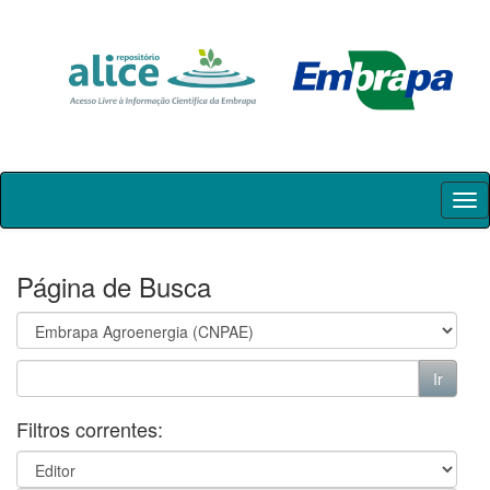
Skip
navigation
Página de Busca
Filtros correntes: