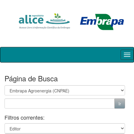
Skip
navigation
Página de Busca
Filtros correntes: