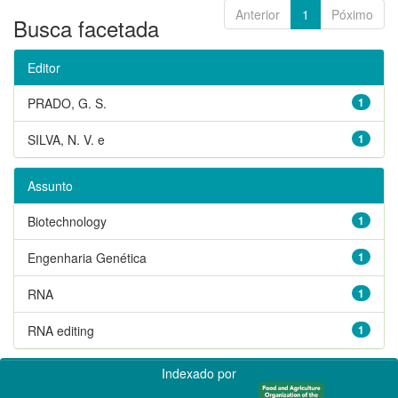
Anterior
1
Póximo
Busca facetada
Editor
PRADO, G. S.
1
SILVA, N. V. e
1
Assunto
Biotechnology
1
Engenharia Genética
1
RNA
1
RNA editing
1
Indexado por