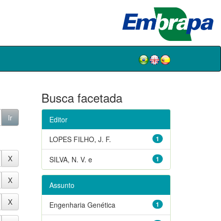
Busca facetada
Editor
LOPES FILHO, J. F.
1
SILVA, N. V. e
1
Assunto
Engenharia Genética
1