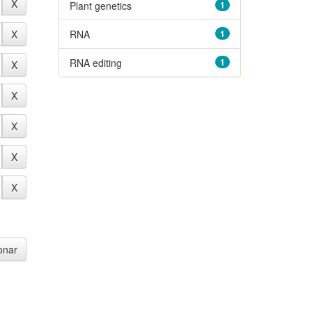
Plant genetics
1
RNA
1
RNA editing
1