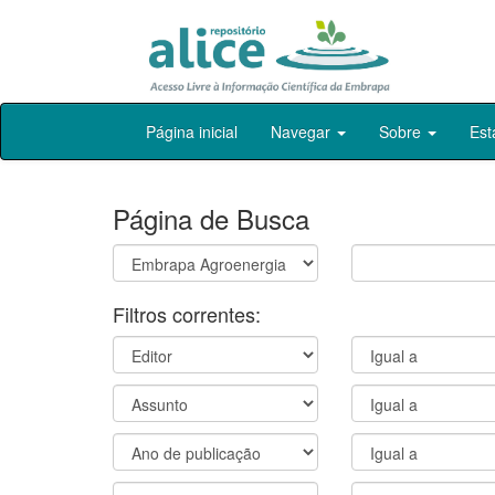
Skip
Página inicial
Navegar
Sobre
Est
navigation
Página de Busca
Filtros correntes: