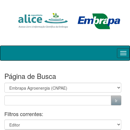
Skip
navigation
Página de Busca
Filtros correntes: