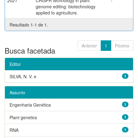
2021
CRISPR technology in plant
-
genome editing: biotechnology
applied to agriculture.
Resultado 1-1 de 1.
Anterior
1
Póximo
Busca facetada
Editor
SILVA, N. V. e
1
Assunto
Engenharia Genética
1
Plant genetics
1
RNA
1