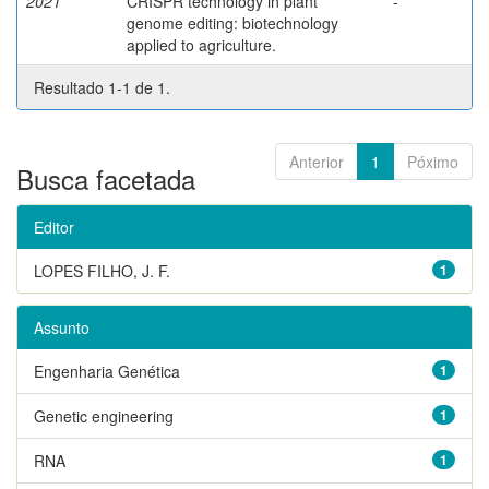
2021
CRISPR technology in plant
-
genome editing: biotechnology
applied to agriculture.
Resultado 1-1 de 1.
Anterior
1
Póximo
Busca facetada
Editor
LOPES FILHO, J. F.
1
Assunto
Engenharia Genética
1
Genetic engineering
1
RNA
1