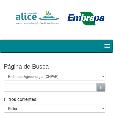
Skip
navigation
Página de Busca
Filtros correntes: