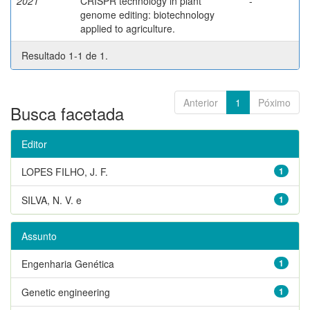
2021
CRISPR technology in plant
-
genome editing: biotechnology
applied to agriculture.
Resultado 1-1 de 1.
Anterior
1
Póximo
Busca facetada
Editor
LOPES FILHO, J. F.
1
SILVA, N. V. e
1
Assunto
Engenharia Genética
1
Genetic engineering
1