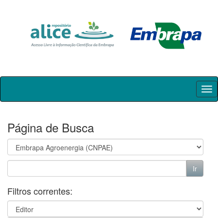
Skip
navigation
Página de Busca
Filtros correntes: