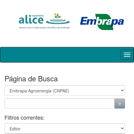
Skip
navigation
Página de Busca
Filtros correntes: