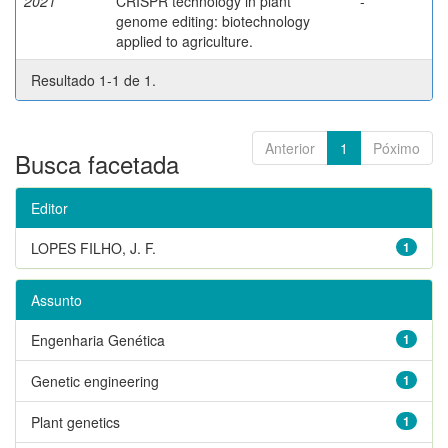
2021
CRISPR technology in plant
-
genome editing: biotechnology
applied to agriculture.
Resultado 1-1 de 1.
Anterior
1
Póximo
Busca facetada
Editor
LOPES FILHO, J. F.
1
Assunto
Engenharia Genética
1
Genetic engineering
1
Plant genetics
1