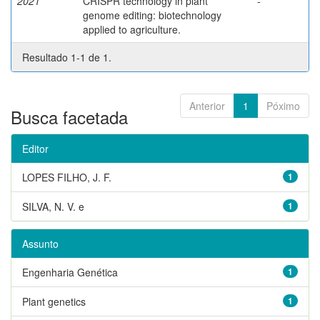
2021
CRISPR technology in plant
-
genome editing: biotechnology
applied to agriculture.
Resultado 1-1 de 1.
Anterior
1
Póximo
Busca facetada
Editor
LOPES FILHO, J. F.
1
SILVA, N. V. e
1
Assunto
Engenharia Genética
1
Plant genetics
1