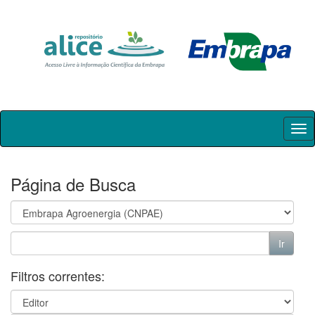
Skip
navigation
Página de Busca
Filtros correntes: