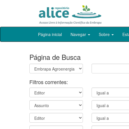
Skip
Página inicial
Navegar
Sobre
Est
navigation
Página de Busca
Filtros correntes: