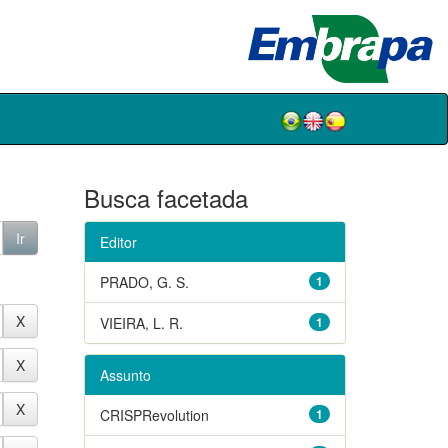
Busca facetada
Editor
PRADO, G. S.
1
VIEIRA, L. R.
1
Assunto
CRISPRevolution
1