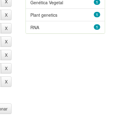
Genética Vegetal
1
Plant genetics
1
RNA
1