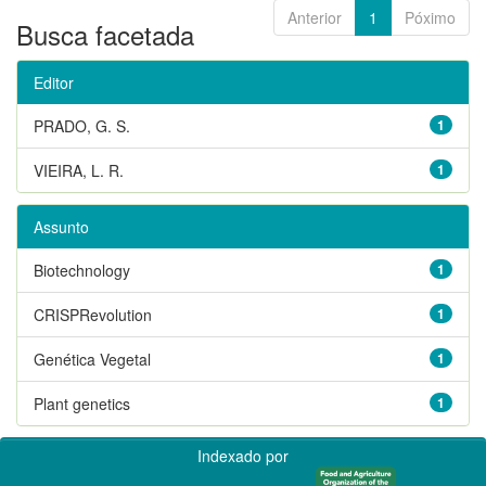
Anterior
1
Póximo
Busca facetada
Editor
PRADO, G. S.
1
VIEIRA, L. R.
1
Assunto
Biotechnology
1
CRISPRevolution
1
Genética Vegetal
1
Plant genetics
1
Indexado por