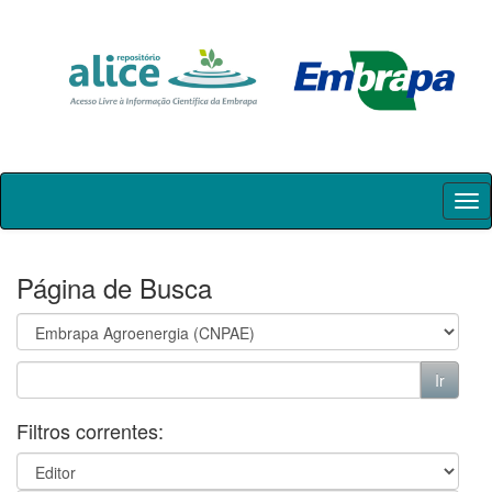
Skip
navigation
Página de Busca
Filtros correntes: