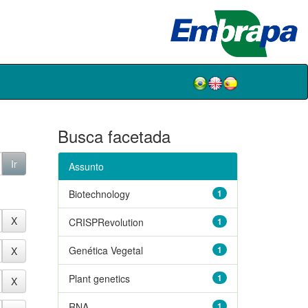
Busca facetada
Assunto
Biotechnology
1
CRISPRevolution
1
Genética Vegetal
1
Plant genetics
1
RNA
1