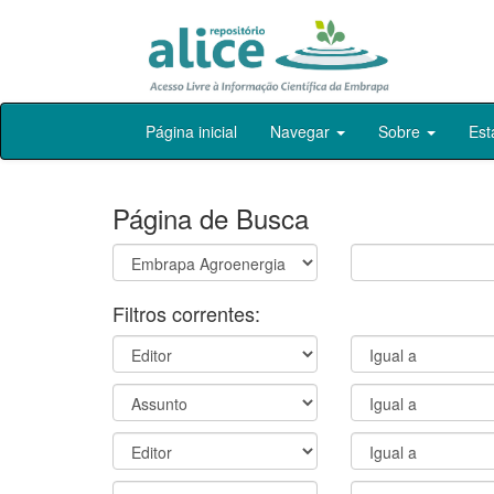
Skip
Página inicial
Navegar
Sobre
Est
navigation
Página de Busca
Filtros correntes: