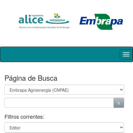
Skip
navigation
Página de Busca
Filtros correntes: