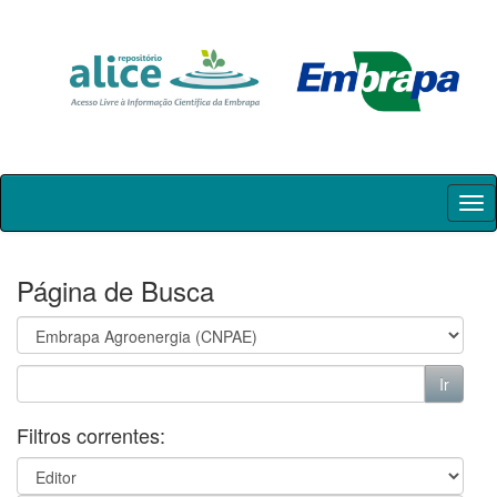
Skip
navigation
Página de Busca
Filtros correntes: