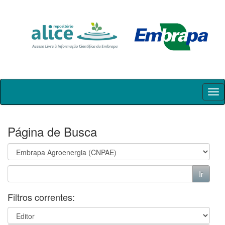
Skip
navigation
Página de Busca
Filtros correntes: