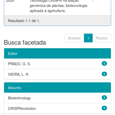
2020
Tecnologia CRISPR na edição
-
genômica de plantas: biotecnologia
aplicada à agricultura.
Resultado 1-1 de 1.
Anterior
1
Póximo
Busca facetada
Editor
PRADO, G. S.
1
VIEIRA, L. R.
1
Assunto
Biotechnology
1
CRISPRevolution
1