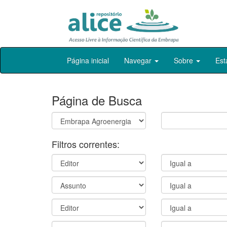
Skip
Página inicial
Navegar
Sobre
Est
navigation
Página de Busca
Filtros correntes: