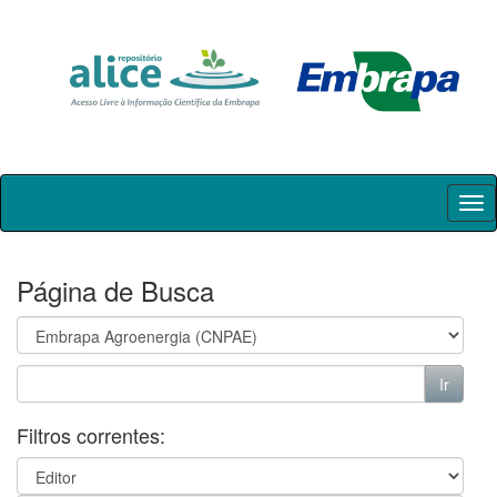
Skip
navigation
Página de Busca
Filtros correntes: