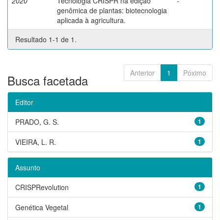
2020
Tecnologia CRISPR na edição
-
genômica de plantas: biotecnologia
aplicada à agricultura.
Resultado 1-1 de 1.
Anterior
1
Póximo
Busca facetada
Editor
PRADO, G. S.
1
VIEIRA, L. R.
1
Assunto
CRISPRevolution
1
Genética Vegetal
1