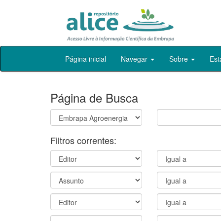
Skip
Página inicial
Navegar
Sobre
Est
navigation
Página de Busca
Filtros correntes: