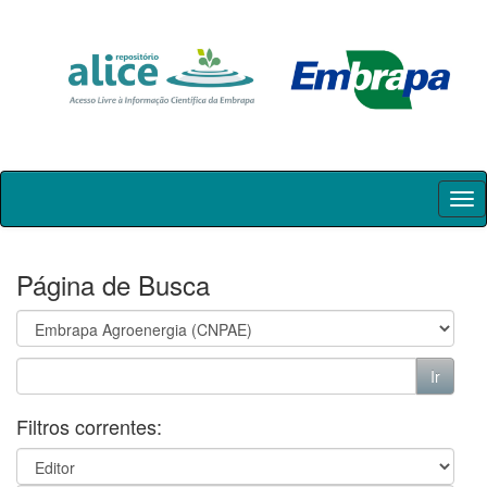
Skip
navigation
Página de Busca
Filtros correntes: