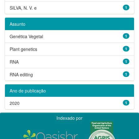
SILVA, N. V. e
1
Assunto
Genética Vegetal
1
Plant genetics
1
RNA
1
RNA editing
1
Ano de publicação
2020
1
Indexado por