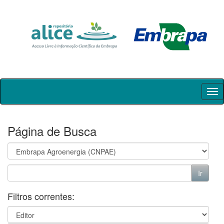
Skip
navigation
Página de Busca
Filtros correntes: