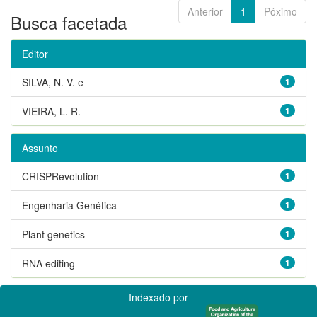
Anterior
1
Póximo
Busca facetada
Editor
SILVA, N. V. e
1
VIEIRA, L. R.
1
Assunto
CRISPRevolution
1
Engenharia Genética
1
Plant genetics
1
RNA editing
1
Indexado por