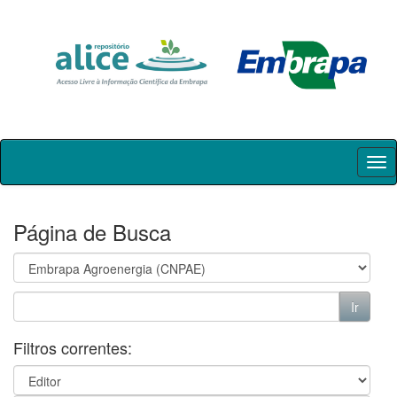
Skip
navigation
Página de Busca
Filtros correntes: