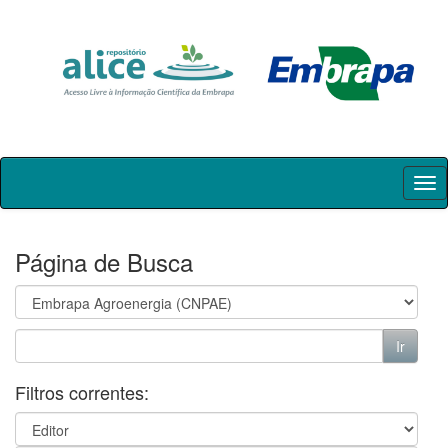
Skip
navigation
Página de Busca
Filtros correntes: