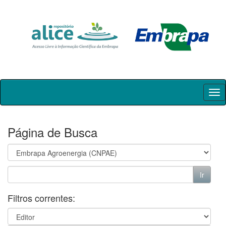
Skip
navigation
Página de Busca
Filtros correntes: