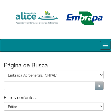
Skip
navigation
Página de Busca
Filtros correntes: