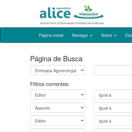
Skip
Página inicial
Navegar
Sobre
Est
navigation
Página de Busca
Filtros correntes: