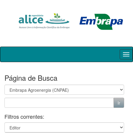
Skip
navigation
Página de Busca
Filtros correntes: