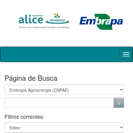
Skip
navigation
Página de Busca
Filtros correntes: