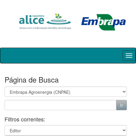
Skip
navigation
Página de Busca
Filtros correntes: