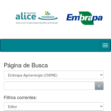
Skip
navigation
Página de Busca
Filtros correntes: