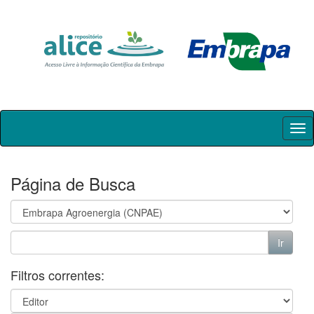
Skip
navigation
Página de Busca
Filtros correntes: